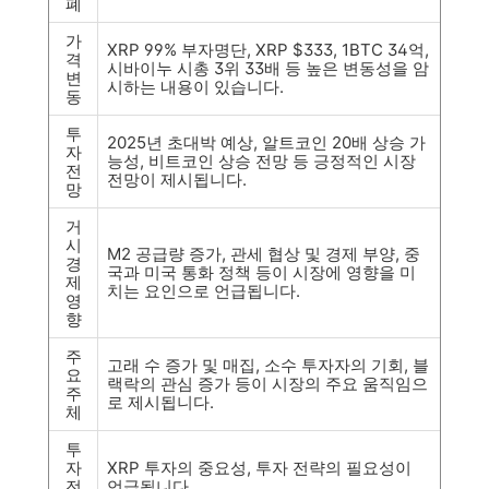
폐
가
XRP 99% 부자명단, XRP $333, 1BTC 34억,
격
시바이누 시총 3위 33배 등 높은 변동성을 암
변
시하는 내용이 있습니다.
동
투
2025년 초대박 예상, 알트코인 20배 상승 가
자
능성, 비트코인 상승 전망 등 긍정적인 시장
전
전망이 제시됩니다.
망
거
시
M2 공급량 증가, 관세 협상 및 경제 부양, 중
경
국과 미국 통화 정책 등이 시장에 영향을 미
제
치는 요인으로 언급됩니다.
영
향
주
고래 수 증가 및 매집, 소수 투자자의 기회, 블
요
랙락의 관심 증가 등이 시장의 주요 움직임으
주
로 제시됩니다.
체
투
자
XRP 투자의 중요성, 투자 전략의 필요성이
전
언급됩니다.