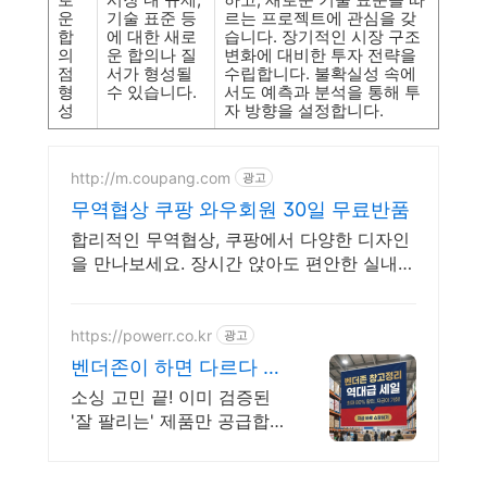
운
기술 표준 등
르는 프로젝트에 관심을 갖
합
에 대한 새로
습니다. 장기적인 시장 구조
의
운 합의나 질
변화에 대비한 투자 전략을
점
서가 형성될
수립합니다. 불확실성 속에
형
수 있습니다.
서도 예측과 분석을 통해 투
성
자 방향을 설정합니다.
http://m.coupang.com
광고
무역협상 쿠팡 와우회원 30일 무료반품
합리적인 무역협상, 쿠팡에서 다양한 디자인
을 만나보세요. 장시간 앉아도 편안한 실내의
자, 쿠팡에서 직접 경험해 보세요.
https://powerr.co.kr
광고
벤더존이 하면 다르다 인
기템 소싱 매출 수직상승
소싱 고민 끝! 이미 검증된
'잘 팔리는' 제품만 공급합
니다. 화장품 식품 건기식
사장님들 사이에서 소문난