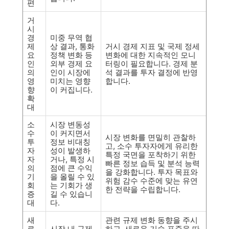
편
거
시
경
미중 무역 협
제
상 결과, 통화
거시 경제 지표 및 국제 정세
요
정책 변화 등
변화에 대한 지속적인 모니
인
외부 경제 요
터링이 필요합니다. 경제 분
의
인이 시장에
석 결과를 투자 결정에 반영
영
미치는 영향
합니다.
향
이 커집니다.
확
대
소
시장 변동성
수
이 커지면서
시장 변화를 면밀히 관찰하
투
정보 비대칭
고, 소수 투자자에게 유리한
자
성이 발생하
특정 국면을 포착하기 위한
자
거나, 특정 시
빠른 정보 습득 및 분석 능력
의
점에 큰 수익
을 강화합니다. 투자 목표와
기
을 올릴 수 있
위험 감수 수준에 맞는 유연
회
는 기회가 생
한 전략을 수립합니다.
증
길 수 있습니
대
다.
새
관련 규제 변화 동향을 주시
로
시장 내 규제,
하고, 새로운 기술 표준을 따