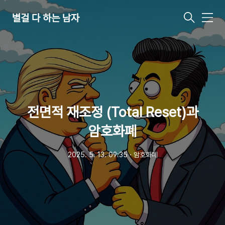
별걸 다 하는 남자
메
뉴
전면적 재조정 (Total Reset)과
암호화폐
2025. 5. 13. 09:35
ㆍ
암호화폐