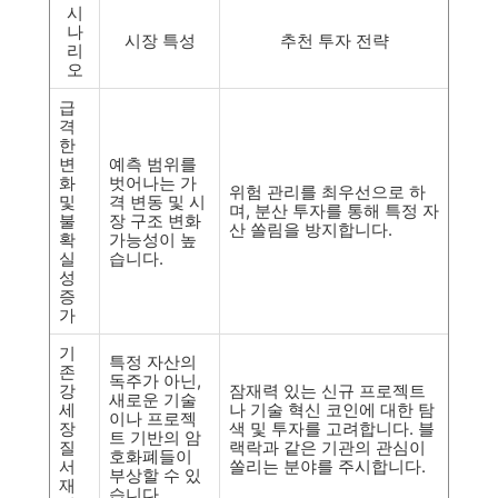
시
나
시장 특성
추천 투자 전략
리
오
급
격
한
변
예측 범위를
화
벗어나는 가
위험 관리를 최우선으로 하
및
격 변동 및 시
며, 분산 투자를 통해 특정 자
불
장 구조 변화
산 쏠림을 방지합니다.
확
가능성이 높
실
습니다.
성
증
가
기
특정 자산의
존
독주가 아닌,
강
잠재력 있는 신규 프로젝트
새로운 기술
세
나 기술 혁신 코인에 대한 탐
이나 프로젝
장
색 및 투자를 고려합니다. 블
트 기반의 암
질
랙락과 같은 기관의 관심이
호화폐들이
서
쏠리는 분야를 주시합니다.
부상할 수 있
재
습니다.