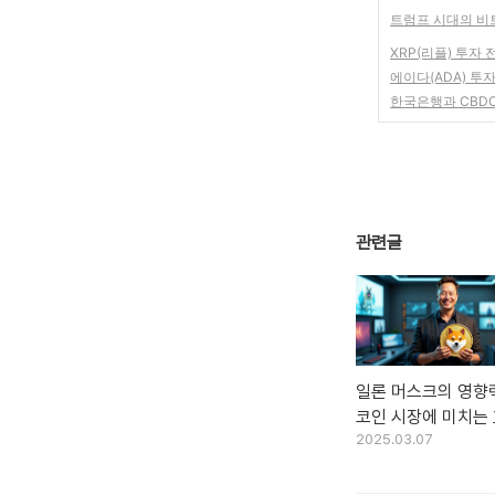
트럼프 시대의 비
XRP(리플) 투자 
에이다(ADA) 투
한국은행과 CBD
관련글
일론 머스크의 영향
코인 시장에 미치는
2025.03.07
분석: 시바이누 코인
으로