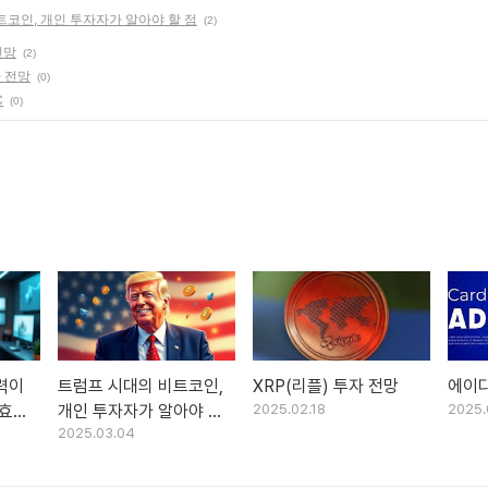
트코인, 개인 투자자가 알아야 할 점
(2)
전망
(2)
자 전망
(0)
C
(0)
력이
트럼프 시대의 비트코인,
XRP(리플) 투자 전망
에이다
 효과
개인 투자자가 알아야 할
2025.02.18
2025.
2025.03.04
 중심
점