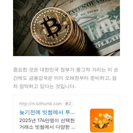
중요한 것은 대한민국 정부가 뭉그적 거리는 이 순
간에도 금융강국은 이미 오래전부터 준비하고, 점
차 장악하고 있다는 것입니다.
http://m.bithumb.com
광고
늦기전에 빗썸에서 투자
하세요 신규 가입 시 5만
2025년 174만명이 선택한
원 혜택
거래소 빗썸에서 다양한 혜